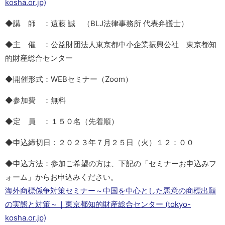
kosha.or.jp)
◆講 師 ：遠藤 誠 （BLJ法律事務所 代表弁護士）
◆主 催 ：公益財団法人東京都中小企業振興公社 東京都知
的財産総合センター
◆開催形式：WEBセミナー（Zoom）
◆参加費 ：無料
◆定 員 ：１５０名（先着順）
◆申込締切日：２０２３年７月２５日（火）１２：００
◆申込方法：参加ご希望の方は、下記の「セミナーお申込みフ
ォーム」からお申込みください。
海外商標係争対策セミナー～中国を中心とした悪意の商標出願
の実態と対策～｜東京都知的財産総合センター (tokyo-
kosha.or.jp)