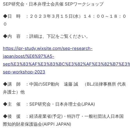
SEP研究会・日本弁理士会共催 SEPワークショップ
◆日 時 ：２０２３年３月１５日(水）１４：００～１８：０
０
◆内 容 ：詳細は、下記をご覧ください。
https://ipr-study.wixsite.com/sep-research-
japan/post/%E6%97%A5-
sep%E3%83%AF%E3%83%BC%E3%82%AF%E3%82%B7%E3%
sep-workshop-2023
◆講 師 ：中国のSEP動向 遠藤 誠 （BLJ法律事務所 代表
弁護士）他
◆主 催 ：SEP研究会・日本弁理士会(JPAA)
◆後 援 ：経済産業省(予定)・特許庁・一般社団法人日本国
際知的財産保護協会(AIPPI JAPAN)