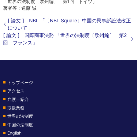
「世界の法制度〔欧州編〕 第1回 ドイツ」
著者等：遠藤 誠
[ 論文 ] NBL 「〔NBL Square〕中国の民事訴訟法改正
について」
[ 論文 ] 国際商事法務 「世界の法制度〔欧州編〕 第2
回 フランス」
トップページ
アクセス
弁護士紹介
取扱業務
世界の法制度
中国の法制度
English