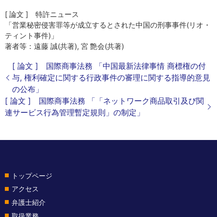
[ 論文 ] 特許ニュース
「営業秘密侵害罪等が成立するとされた中国の刑事事件(リオ・
ティント事件)」
著者等：遠藤 誠(共著), 宮 艶会(共著)
[ 論文 ] 国際商事法務 「中国最新法律事情 商標権の付
与, 権利確定に関する行政事件の審理に関する指導的意見
の公布」
[ 論文 ] 国際商事法務 「「ネットワーク商品取引及び関
連サービス行為管理暫定規則」の制定」
トップページ
アクセス
弁護士紹介
取扱業務