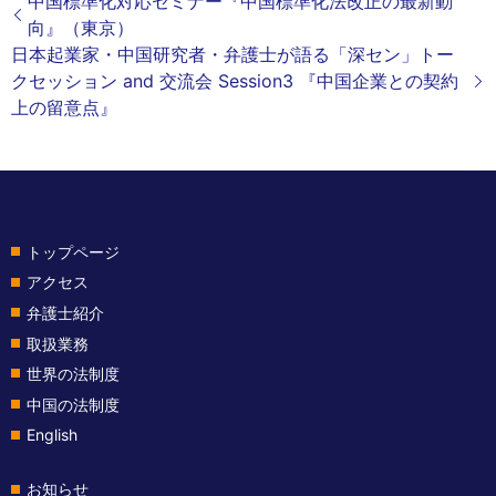
中国標準化対応セミナー『中国標準化法改正の最新動
向』（東京）
日本起業家・中国研究者・弁護士が語る「深セン」トー
クセッション and 交流会 Session3 『中国企業との契約
上の留意点』
トップページ
アクセス
弁護士紹介
取扱業務
世界の法制度
中国の法制度
English
お知らせ