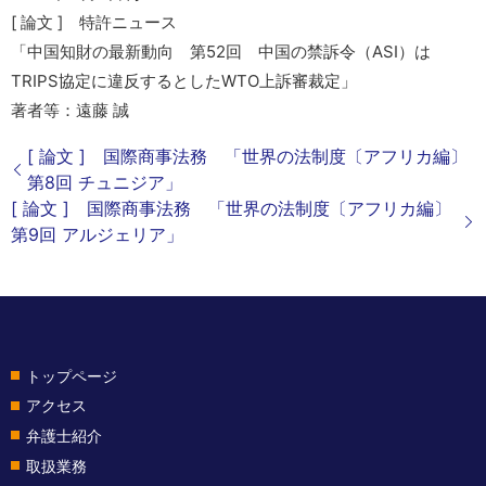
[ 論文 ] 特許ニュース
「中国知財の最新動向 第52回 中国の禁訴令（ASI）は
TRIPS協定に違反するとしたWTO上訴審裁定」
著者等：遠藤 誠
[ 論文 ] 国際商事法務 「世界の法制度〔アフリカ編〕
第8回 チュニジア」
[ 論文 ] 国際商事法務 「世界の法制度〔アフリカ編〕
第9回 アルジェリア」
トップページ
アクセス
弁護士紹介
取扱業務