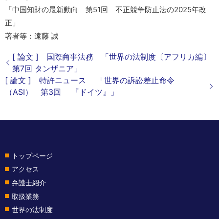
「中国知財の最新動向 第51回 不正競争防止法の2025年改
正」
著者等：遠藤 誠
[ 論文 ] 国際商事法務 「世界の法制度〔アフリカ編〕
第7回 タンザニア」
[ 論文 ] 特許ニュース 「世界の訴訟差止命令
（ASI） 第3回 『ドイツ』」
トップページ
アクセス
弁護士紹介
取扱業務
世界の法制度