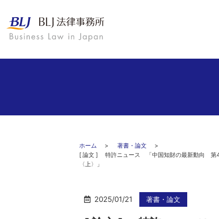
ホーム
著書・論文
[ 論文 ] 特許ニュース 「中国知財の最新動向
〈上〉」
2025/01/21
著書・論文