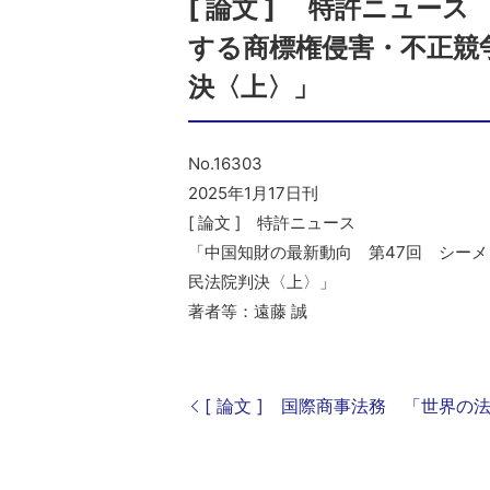
[ 論文 ] 特許ニュー
する商標権侵害・不正競
決〈上〉」
No.16303
2025年1月17日刊
[ 論文 ] 特許ニュース
「中国知財の最新動向 第47回 シー
民法院判決〈上〉」
著者等：遠藤 誠
[ 論文 ] 国際商事法務 「世界の