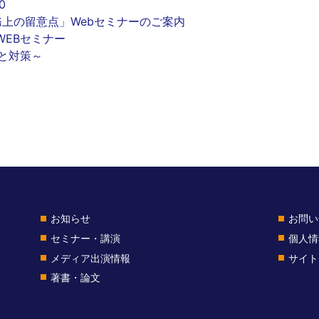
日（木）14：00-16：
務上の留意点」Webセミナーのご案内
14:00~17:00 WEBセミナー 海
と対策～
お知らせ
お問い
セミナー・講演
個人情
メディア出演情報
サイト
著書・論文