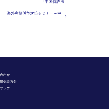
00 「中国特許法
外商標係争対策セミナー～中
合わせ
報保護方針
マップ