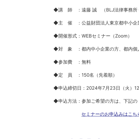
◆講 師 ：遠藤 誠 （BLJ法律事務所
◆主 催 ：公益財団法人東京都中小企
◆開催形式：WEBセミナー（
Zoom
）
◆対 象 ：
都内中小企業の方、都内個
◆参加費 ：無料
◆定 員 ：150名（先着順）
◆申込締切日：
2024年7月23日（火）1
◆申込方法：参加ご希望の方は、下記の
セミナーのお申込みはこち