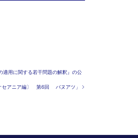
法の適用に関する若干問題の解釈』の公
〔オセアニア編〕 第6回 バヌアツ」