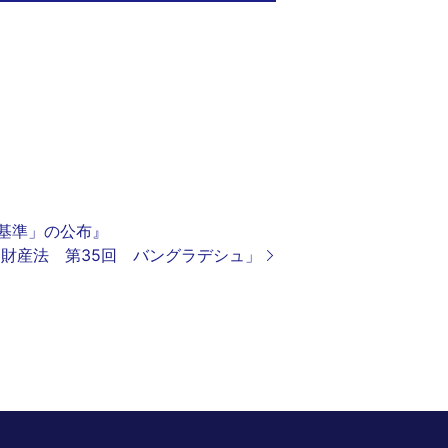
断基準」の公布』
知的財産法 第35回 バングラデシュ」