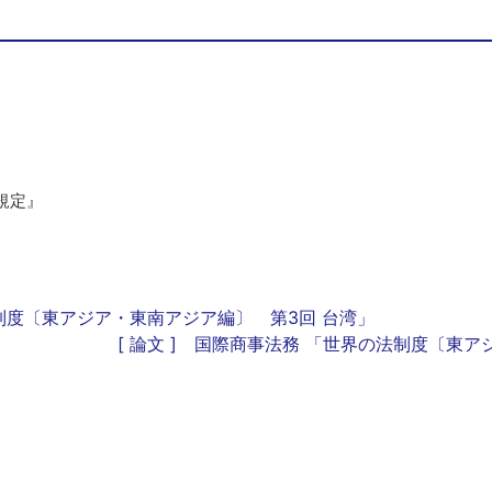
連規定』
法制度〔東アジア・東南アジア編〕 第3回 台湾」
[ 論文 ] 国際商事法務 「世界の法制度〔東