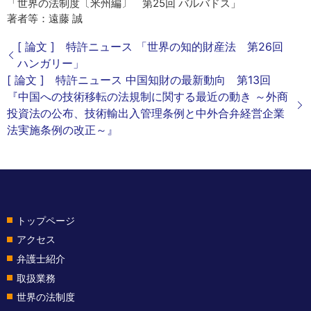
「世界の法制度〔米州編〕 第25回 バルバドス」
著者等：遠藤 誠
[ 論文 ] 特許ニュース 「世界の知的財産法 第26回
ハンガリー」
[ 論文 ] 特許ニュース 中国知財の最新動向 第13回
『中国への技術移転の法規制に関する最近の動き ～外商
投資法の公布、技術輸出入管理条例と中外合弁経営企業
法実施条例の改正～』
トップページ
アクセス
弁護士紹介
取扱業務
世界の法制度