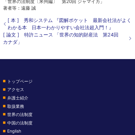
「世界の法制度〔米州編〕 第20回 ジャマイカ」
著者等：遠藤 誠
[ 本 ] 秀和システム 『図解ポケット 最新会社法がよく
わかる本 日本一わかりやすい会社法超入門！』
[ 論文 ] 特許ニュース 「世界の知的財産法 第24回
カナダ」
トップページ
アクセス
弁護士紹介
取扱業務
世界の法制度
中国の法制度
English