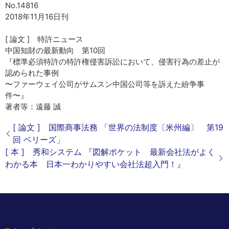
No.14816
2018年11月16日刊
[ 論文 ] 特許ニュース
中国知財の最新動向 第10回
『標準必須特許の特許権侵害訴訟において、侵害行為の差止が
認められた事例
〜ファーウェイ公司がサムスン中国公司等を訴えた紛争事
件〜』
著者等：遠藤 誠
[ 論文 ] 国際商事法務 「世界の法制度〔米州編〕 第19
回 ベリーズ」
[ 本 ] 秀和システム 『図解ポケット 最新会社法がよく
わかる本 日本一わかりやすい会社法超入門！』