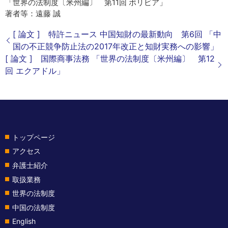
「世界の法制度〔米州編〕 第11回 ボリビア」
著者等：遠藤 誠
[ 論文 ] 特許ニュース 中国知財の最新動向 第6回 「中
国の不正競争防止法の2017年改正と知財実務への影響」
[ 論文 ] 国際商事法務 「世界の法制度〔米州編〕 第12
回 エクアドル」
トップページ
アクセス
弁護士紹介
取扱業務
世界の法制度
中国の法制度
English