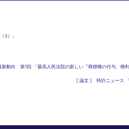
括（3）」
財の最新動向 第1回 「最高人民法院の新しい『商標権の付与、権
[ 論文 ] 特許ニュース