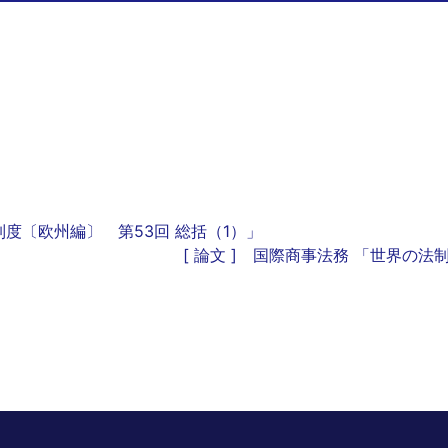
法制度〔欧州編〕 第53回 総括（1）」
[ 論文 ] 国際商事法務 「世界の法