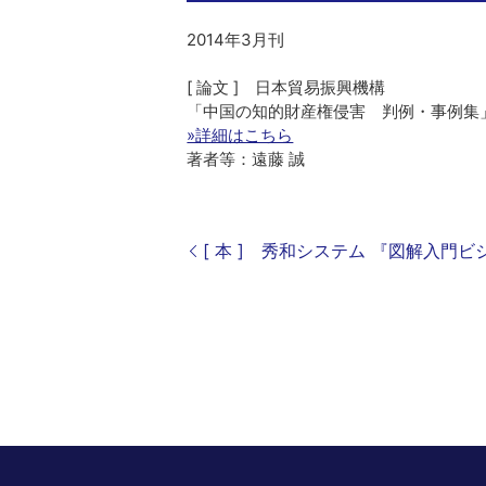
2014年3月刊
[ 論文 ] 日本貿易振興機構
「中国の知的財産権侵害 判例・事例集
»詳細はこちら
著者等：遠藤 誠
[ 本 ] 秀和システム 『図解入