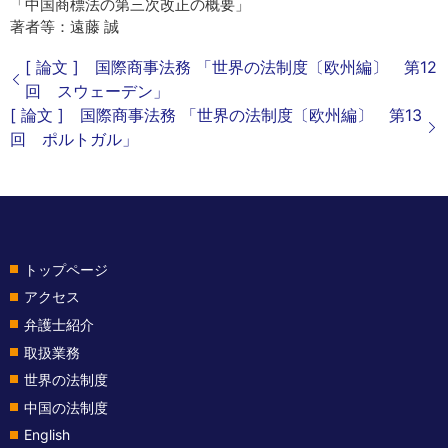
「中国商標法の第三次改正の概要」
著者等：遠藤 誠
[ 論文 ] 国際商事法務 「世界の法制度〔欧州編〕 第12
回 スウェーデン」
[ 論文 ] 国際商事法務 「世界の法制度〔欧州編〕 第13
回 ポルトガル」
トップページ
アクセス
弁護士紹介
取扱業務
世界の法制度
中国の法制度
English