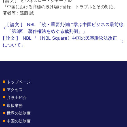
[ 論文 ] ビジネスロー・ジャーナル
「中国における商標の抜け駆け登録 トラブルとその対応」
著者等：遠藤 誠
[ 論文 ] NBL 「続・重要判例に学ぶ中国ビジネス最前線
「第3回 著作権法をめぐる裁判例」」
[ 論文 ] NBL 「〔NBL Square〕中国の民事訴訟法改正
について」
トップページ
アクセス
弁護士紹介
取扱業務
世界の法制度
中国の法制度