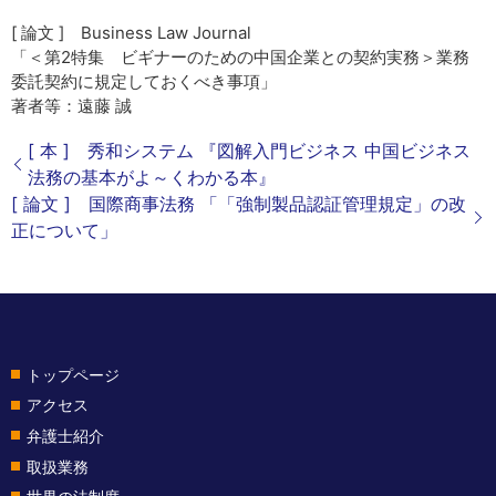
[ 論文 ] Business Law Journal
「＜第2特集 ビギナーのための中国企業との契約実務＞業務
委託契約に規定しておくべき事項」
著者等：遠藤 誠
[ 本 ] 秀和システム 『図解入門ビジネス 中国ビジネス
法務の基本がよ～くわかる本』
[ 論文 ] 国際商事法務 「「強制製品認証管理規定」の改
正について」
トップページ
アクセス
弁護士紹介
取扱業務