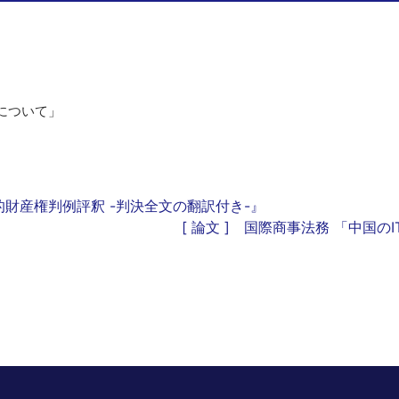
について」
知的財産権判例評釈 -判決全文の翻訳付き-』
[ 論文 ] 国際商事法務 「中国