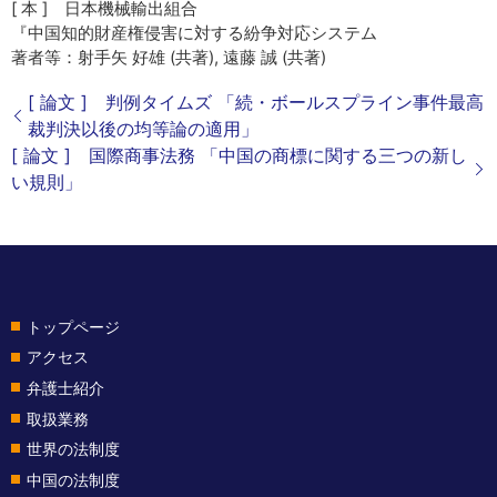
[ 本 ] 日本機械輸出組合
『中国知的財産権侵害に対する紛争対応システム
著者等：射手矢 好雄 (共著), 遠藤 誠 (共著)
[ 論文 ] 判例タイムズ 「続・ボールスプライン事件最高
裁判決以後の均等論の適用」
[ 論文 ] 国際商事法務 「中国の商標に関する三つの新し
い規則」
トップページ
アクセス
弁護士紹介
取扱業務
世界の法制度
中国の法制度